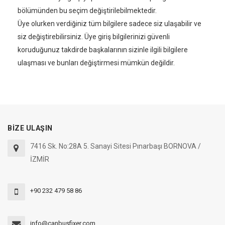
bölümünden bu seçim değiştirilebilmektedir.
Üye olurken verdiğiniz tüm bilgilere sadece siz ulaşabilir ve
siz değiştirebilirsiniz. Üye giriş bilgilerinizi güvenli
koruduğunuz takdirde başkalarının sizinle ilgili bilgilere
ulaşması ve bunları değiştirmesi mümkün değildir.
BİZE ULAŞIN
7416 Sk. No:28A 5. Sanayi Sitesi Pınarbaşı BORNOVA /
İZMİR
+90 232 479 58 86
info@canbusfixer.com